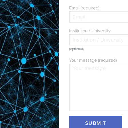
Email (required)
Institution / University
(optional)
Your message (required)
SUBMIT